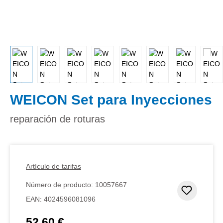
WEICON Set para Inyecciones
reparación de roturas
Artículo de tarifas
Número de producto:
10057667
Añadir 
EAN:
4024596081096
52,60 €
Precio normal: