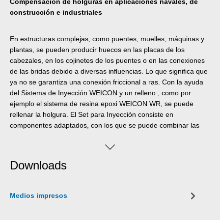
Compensación de holguras en aplicaciones navales, de
construcción e industriales
En estructuras complejas, como puentes, muelles, máquinas y
plantas, se pueden producir huecos en las placas de los
cabezales, en los cojinetes de los puentes o en las conexiones
de las bridas debido a diversas influencias. Lo que significa que
ya no se garantiza una conexión friccional a ras. Con la ayuda
del Sistema de Inyección WEICON y un relleno , como por
ejemplo el sistema de resina epoxi WEICON WR, se puede
rellenar la holgura. El Set para Inyección consiste en
componentes adaptados, con los que se puede combinar las
ayudas de procesamiento adecuadas de forma individual y en
función del proyecto. Disponemos de un Set de Inyección para
la conexión entre cartucho y packer y de dos tamaños de
Downloads
packers diferentes. El WEICON Set para Inyecciones consiste
en una boquilla roscada R1/4"-8 PA6, un metro de manguera
PE 10x8 mm y un grifo para manguera PE. Los packers están
Medios impresos
disponibles en los tamaños 50x30x10 mm y 50x25x25 mm.