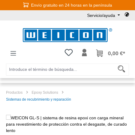
Envío gratuito en 24 horas en la península
Saltar al contenido principal
Servicio/ayuda
Tienes 0 artículos en tu lista de
0,00 €*
Productos
Epoxy Solutions
Sistemas de recubrimiento y reparación
Omitir galería de imágenes