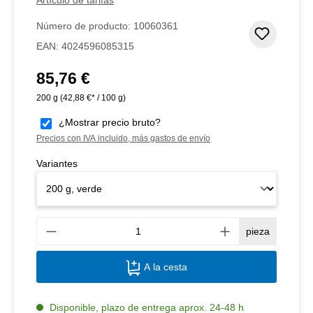
Número de producto:
10060361
Añadir 
EAN:
4024596085315
85,76 €
Precio normal:
200 g
(42,88 €* / 100 g)
¿Mostrar precio bruto?
Precios con IVA incluido, más gastos de envío
Variantes
Canti
pieza
A la cesta
Disponible, plazo de entrega aprox. 24-48 h