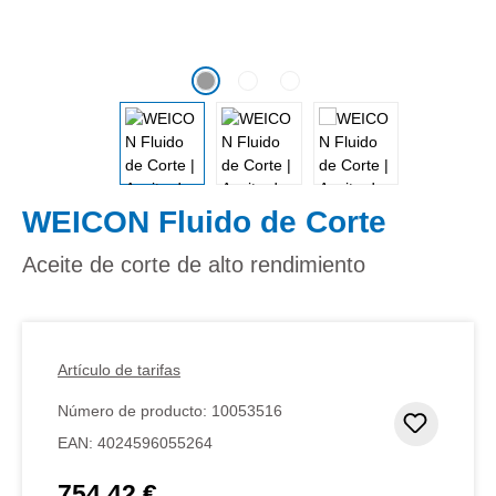
WEICON Fluido de Corte
Aceite de corte de alto rendimiento
Artículo de tarifas
Número de producto:
10053516
Añadir 
EAN:
4024596055264
754,42 €
Precio normal: