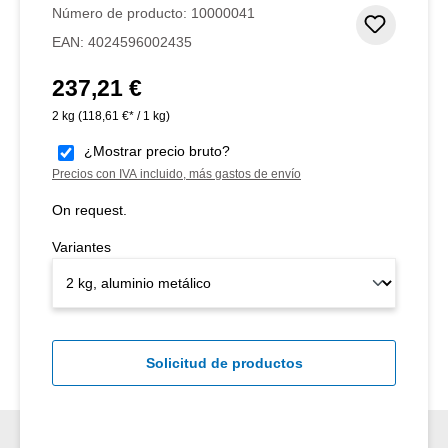
Número de producto:
10000041
Añadir 
EAN:
4024596002435
237,21 €
Precio normal:
2 kg
(118,61 €* / 1 kg)
¿Mostrar precio bruto?
Precios con IVA incluido, más gastos de envío
On request.
Variantes
Solicitud de productos