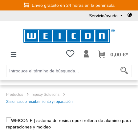
Envío gratuito en 24 horas en la península
Saltar al contenido principal
Servicio/ayuda
Tienes 0 artículos en tu lista de
0,00 €*
Productos
Epoxy Solutions
Sistemas de recubrimiento y reparación
Omitir galería de imágenes