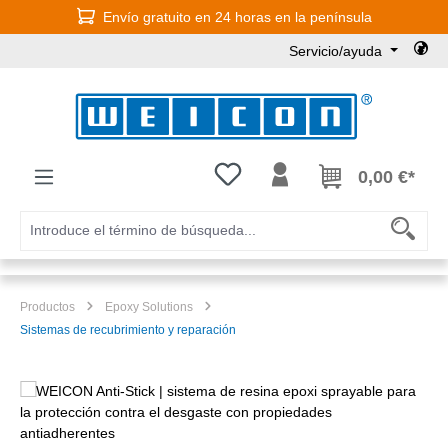
Envío gratuito en 24 horas en la península
Saltar al contenido principal
Servicio/ayuda
Tienes 0 artículos en tu lista de
0,00 €*
Productos
Epoxy Solutions
Sistemas de recubrimiento y reparación
Omitir galería de imágenes