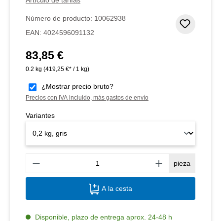
Número de producto:
10062938
Añadir 
EAN:
4024596091132
83,85 €
Precio normal:
0.2 kg
(419,25 €* / 1 kg)
¿Mostrar precio bruto?
Precios con IVA incluido, más gastos de envío
Variantes
Canti
pieza
A la cesta
Disponible, plazo de entrega aprox. 24-48 h