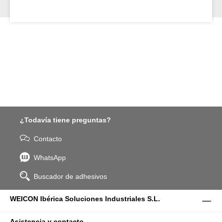
por sí solo o en combinación con otros tipos de WEICON
plásticos metálicos para un sistema de como recubrimiento
antiadherente.
¿Todavía tiene preguntas?
Contacto
WhatsApp
Buscador de adhesivos
WEICON Ibérica Soluciones Industriales S.L.
Asistencia y contacto