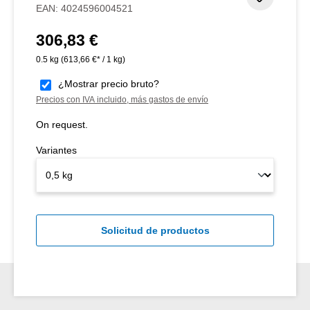
EAN:
4024596004521
306,83 €
Precio normal:
0.5 kg
(613,66 €* / 1 kg)
¿Mostrar precio bruto?
Precios con IVA incluido, más gastos de envío
On request.
Variantes
Solicitud de productos