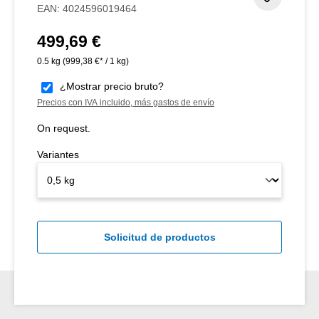
EAN:
4024596019464
499,69 €
Precio normal:
0.5 kg
(999,38 €* / 1 kg)
¿Mostrar precio bruto?
Precios con IVA incluido, más gastos de envío
On request.
Variantes
Solicitud de productos