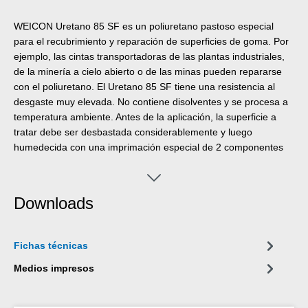
WEICON Uretano 85 SF es un poliuretano pastoso especial
para el recubrimiento y reparación de superficies de goma. Por
ejemplo, las cintas transportadoras de las plantas industriales,
de la minería a cielo abierto o de las minas pueden repararse
con el poliuretano. El Uretano 85 SF tiene una resistencia al
desgaste muy elevada. No contiene disolventes y se procesa a
temperatura ambiente. Antes de la aplicación, la superficie a
tratar debe ser desbastada considerablemente y luego
humedecida con una imprimación especial de 2 componentes
(imprimación de goma), de lo contrario no se generará
adherencia a la superficie. La vida útil es de dos a tres minutos.
No es necesario ningún calentamiento adicional para el curado.
Downloads
Las superficies recubiertas con Uretano 85 SF son capaces de
soportar cargas después de una hora. El curado completo se
completa al cabo de tres horas. Existe una imprimación especial
Fichas técnicas
para el revestimiento de superficies metálicas.
Medios impresos