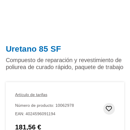
Uretano 85 SF
Compuesto de reparación y revestimiento de
poliurea de curado rápido, paquete de trabajo
Artículo de tarifas
Número de producto:
10062978
Añadir 
EAN:
4024596091194
181,56 €
Precio normal: