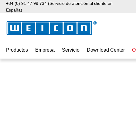
+34 (0) 91 47 99 734 (Servicio de atención al cliente en
tar al contenido principal
Saltar a la búsqueda
Saltar a la navegación principal
España)
Productos
Empresa
Servicio
Download Center
O