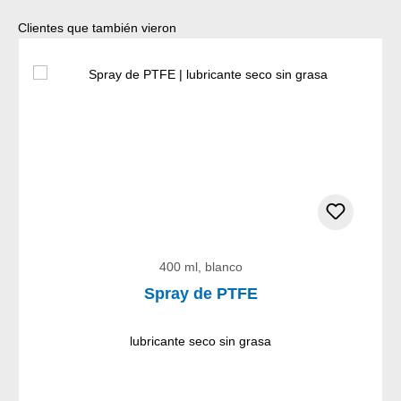
Omitir la galería de productos
Clientes que también vieron
400 ml, blanco
Spray de PTFE
lubricante seco sin grasa