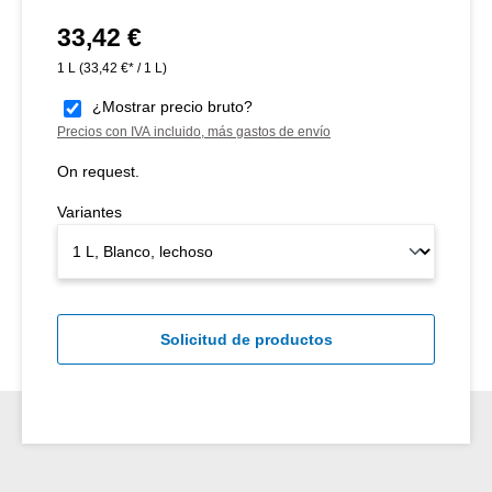
33,42 €
Precio normal:
1 L
(33,42 €* / 1 L)
¿Mostrar precio bruto?
Precios con IVA incluido, más gastos de envío
On request.
Variantes
Solicitud de productos