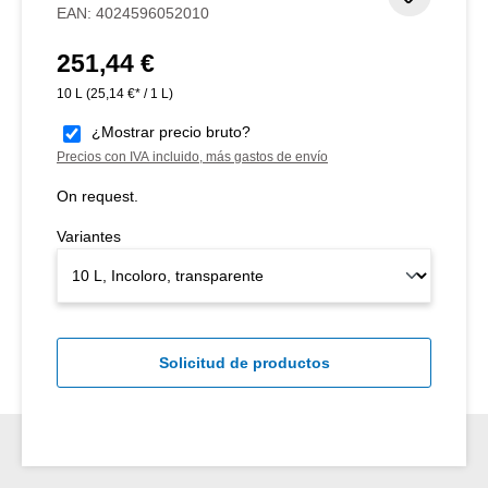
EAN:
4024596052010
251,44 €
Precio normal:
10 L
(25,14 €* / 1 L)
¿Mostrar precio bruto?
Precios con IVA incluido, más gastos de envío
On request.
Variantes
Solicitud de productos