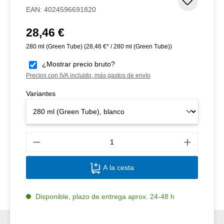
Añadir 
EAN:
4024596691820
28,46 €
Precio normal:
280 ml (Green Tube)
(28,46 €* / 280 ml (Green Tube))
¿Mostrar precio bruto?
Precios con IVA incluido, más gastos de envío
Variantes
Canti
A la cesta
Disponible, plazo de entrega aprox. 24-48 h