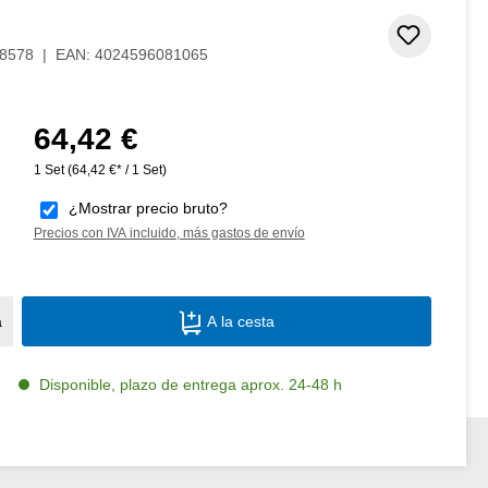
Añadir 
8578
|
EAN:
4024596081065
64,42 €
Precio normal:
1 Set
(64,42 €* / 1 Set)
¿Mostrar precio bruto?
Precios con IVA incluido, más gastos de envío
Cantidad del producto: introduce la canti
a
A la cesta
Disponible, plazo de entrega aprox. 24-48 h