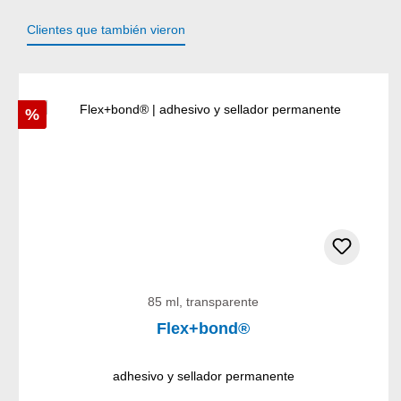
Clientes que también vieron
Omitir la galería de productos
Descuento
%
85 ml, transparente
Flex+bond®
adhesivo y sellador permanente