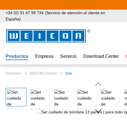
tar al contenido principal
Saltar a la búsqueda
Saltar a la navegación principal
+34 (0) 91 47 99 734 (Servicio de atención al cliente en
España)
Productos
Empresa
Servicio
Download Center
Productos
WEICON Chemie
Sets
Omitir galería de imágenes