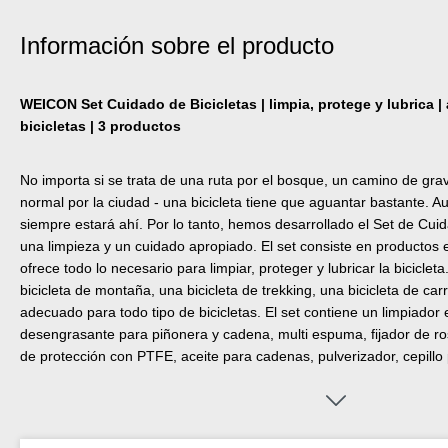
Información sobre el producto
WEICON Set Cuidado de Bicicletas | limpia, protege y lubrica 
bicicletas | 3 productos
No importa si se trata de una ruta por el bosque, un camino de gr
normal por la ciudad - una bicicleta tiene que aguantar bastante. Au
siempre estará ahí. Por lo tanto, hemos desarrollado el Set de Cu
una limpieza y un cuidado apropiado. El set consiste en productos e
ofrece todo lo necesario para limpiar, proteger y lubricar la biciclet
bicicleta de montaña, una bicicleta de trekking, una bicicleta de car
adecuado para todo tipo de bicicletas. El set contiene un limpiador e
desengrasante para piñonera y cadena, multi espuma, fijador de ro
de protección con PTFE, aceite para cadenas, pulverizador, cepillo
neumáticos, paño de microfibra, esponja y guantes desechables. 
Recomendamos utilizar agua tibia para la limpieza.