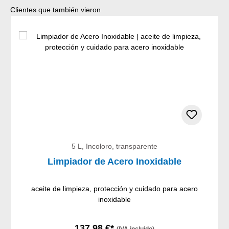
Omitir la galería de productos
Clientes que también vieron
5 L, Incoloro, transparente
Limpiador de Acero Inoxidable
aceite de limpieza, protección y cuidado para acero
inoxidable
137,98 €*