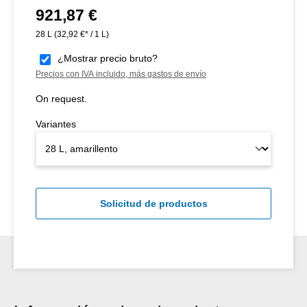
921,87 €
Precio normal:
28 L
(32,92 €* / 1 L)
¿Mostrar precio bruto?
Precios con IVA incluido, más gastos de envío
On request.
Variantes
Solicitud de productos