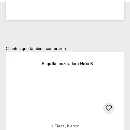
Omitir la galería de productos
Clientes que también compraron
1 Pieza, blanco