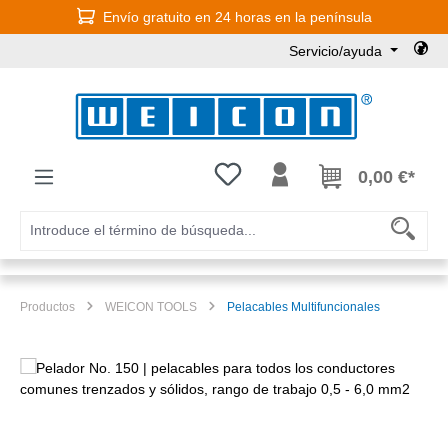
Envío gratuito en 24 horas en la península
Saltar al contenido principal
Servicio/ayuda
Tienes 0 artículos en tu lista de
0,00 €*
Productos
WEICON TOOLS
Pelacables Multifuncionales
Omitir galería de imágenes