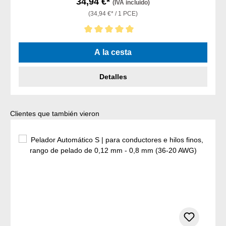
34,94 €*
(IVA incluido)
(34,94 €* / 1 PCE)
Calificación promedio de 5 de 5 estrellas
A la cesta
Detalles
Omitir la galería de productos
Clientes que también vieron