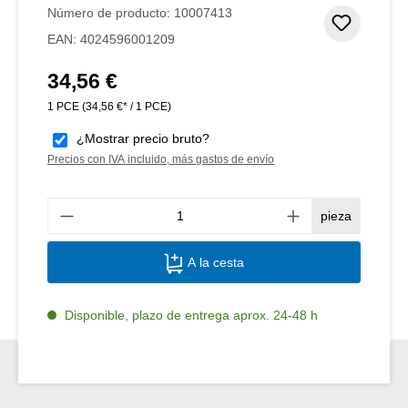
Número de producto:
10007413
Añadir 
EAN:
4024596001209
34,56 €
Precio normal:
1 PCE
(34,56 €* / 1 PCE)
¿Mostrar precio bruto?
Precios con IVA incluido, más gastos de envío
Canti
pieza
A la cesta
Disponible, plazo de entrega aprox. 24-48 h