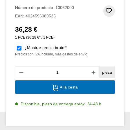
Calificación promedio de 4.5 de 5 estrellas
Número de producto:
10062000
Añadir 
EAN:
4024596089535
36,28 €
Precio normal:
1 PCE
(36,28 €* / 1 PCE)
¿Mostrar precio bruto?
Precios con IVA incluido, más gastos de envío
Canti
pieza
A la cesta
Disponible, plazo de entrega aprox. 24-48 h