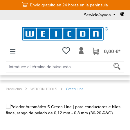
Envío gratuito en 24 horas en la península
Saltar al contenido principal
Servicio/ayuda
Tienes 0 artículos en tu lista de
0,00 €*
Productos
WEICON TOOLS
Green Line
Omitir galería de imágenes