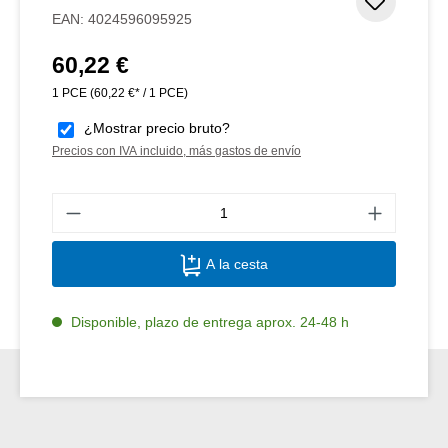
Añadir 
EAN:
4024596095925
60,22 €
Precio normal:
1 PCE
(60,22 €* / 1 PCE)
¿Mostrar precio bruto?
Precios con IVA incluido, más gastos de envío
Canti
A la cesta
Disponible, plazo de entrega aprox. 24-48 h