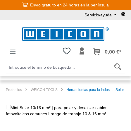
Envío gratuito en 24 horas en la península
Saltar al contenido principal
Servicio/ayuda
Tienes 0 artículos en tu lista de
0,00 €*
Productos
WEICON TOOLS
Herramientas para la Industria Solar
Omitir galería de imágenes