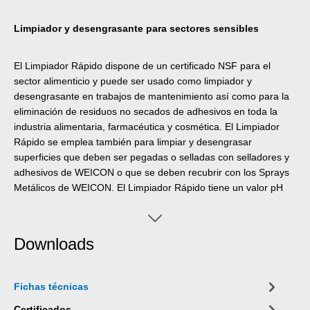
Limpiador y desengrasante para sectores sensibles
El Limpiador Rápido dispone de un certificado NSF para el
sector alimenticio y puede ser usado como limpiador y
desengrasante en trabajos de mantenimiento así como para la
eliminación de residuos no secados de adhesivos en toda la
industria alimentaria, farmacéutica y cosmética. El Limpiador
Rápido se emplea también para limpiar y desengrasar
superficies que deben ser pegadas o selladas con selladores y
adhesivos de WEICON o que se deben recubrir con los Sprays
Metálicos de WEICON. El Limpiador Rápido tiene un valor pH
neutro, es compatible con muchos materiales y puede ser
aplicado en diversos materiales, tales como p. ej. metal, vidrio,
cerámica y la mayoría de las gomas y plásticos.
Downloads
Fichas técnicas
Certificados