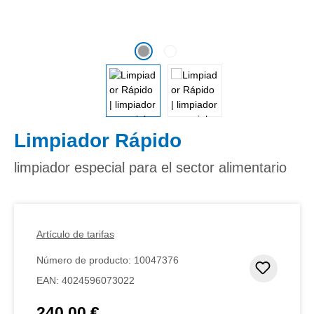
Limpiador Rápido
limpiador especial para el sector alimentario
Artículo de tarifas
Número de producto:
10047376
Añadir 
EAN:
4024596073022
240,00 €
Precio normal: