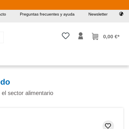
cto
Preguntas frecuentes y ayuda
Newsletter
Tienes 0 artículos en tu lista de
0,00 €*
ido
 el sector alimentario
Añadir 