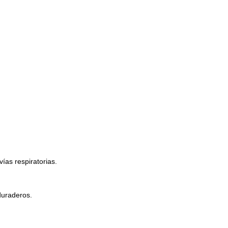
ías respiratorias.
duraderos.