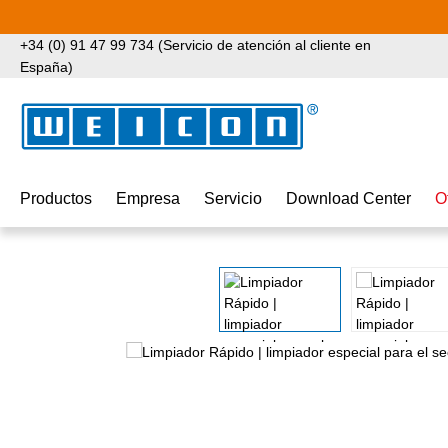
tar al contenido principal
Saltar a la búsqueda
Saltar a la navegación principal
+34 (0) 91 47 99 734 (Servicio de atención al cliente en
España)
Productos
Empresa
Servicio
Download Center
O
Omitir galería de imágenes