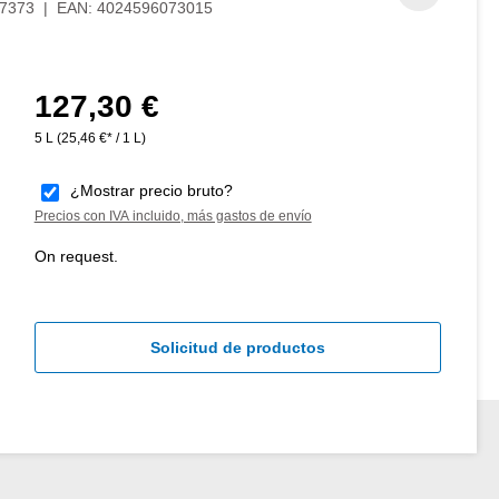
7373
|
EAN:
4024596073015
127,30 €
Precio normal:
5 L
(25,46 €* / 1 L)
¿Mostrar precio bruto?
Precios con IVA incluido, más gastos de envío
On request.
Solicitud de productos