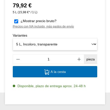
79,92 €
Precio normal:
5 L
(15,98 €* / 1 L)
¿Mostrar precio bruto?
Precios con IVA incluido, más gastos de envío
Variantes
Canti
pieza
A la cesta
Disponible, plazo de entrega aprox. 24-48 h