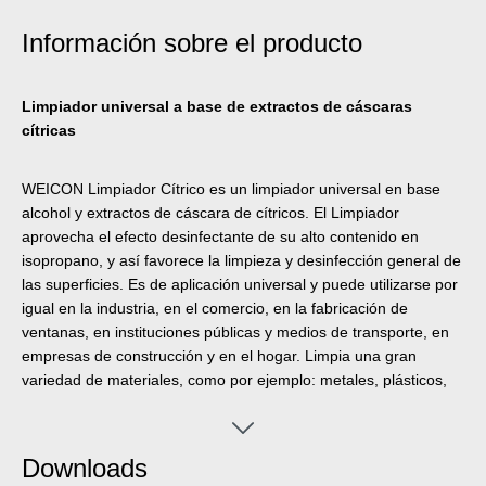
Información sobre el producto
Limpiador universal a base de extractos de cáscaras
cítricas
WEICON Limpiador Cítrico es un limpiador universal en base
alcohol y extractos de cáscara de cítricos. El Limpiador
aprovecha el efecto desinfectante de su alto contenido en
isopropano, y así favorece la limpieza y desinfección general de
las superficies. Es de aplicación universal y puede utilizarse por
igual en la industria, en el comercio, en la fabricación de
ventanas, en instituciones públicas y medios de transporte, en
empresas de construcción y en el hogar. Limpia una gran
variedad de materiales, como por ejemplo: metales, plásticos,
vidrio, cerámica y superficies pintadas o recubiertas*. El
Limpiador Cítrico WEICON también logra un alto grado de
eficacia y eficiencia en la higiene básica y en el apoyo de
Downloads
medidas de higiene adicionales, la limpieza de herramientas de