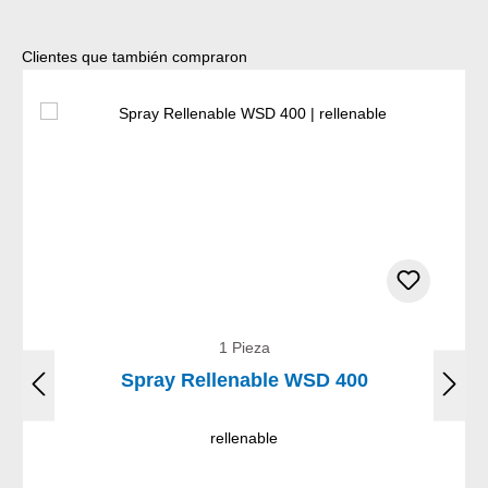
Omitir la galería de productos
Clientes que también compraron
1 Pieza
Spray Rellenable WSD 400
rellenable