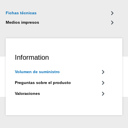
mano de uso frecuente, las manchas por lápices, bolígrafos y
rotuladores. *Por razones de seguridad, la compatibilidad del
Fichas técnicas
material debe comprobarse primero en un lugar oculto.
Medios impresos
Information
Volumen de suministro
Preguntas sobre el producto
Valoraciones