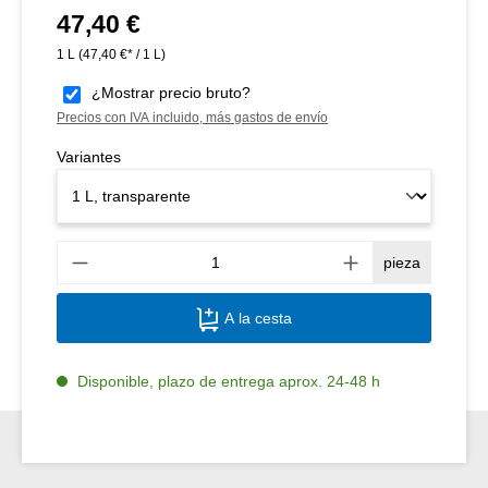
47,40 €
Precio normal:
1 L
(47,40 €* / 1 L)
¿Mostrar precio bruto?
Precios con IVA incluido, más gastos de envío
Variantes
Canti
pieza
A la cesta
Disponible, plazo de entrega aprox. 24-48 h