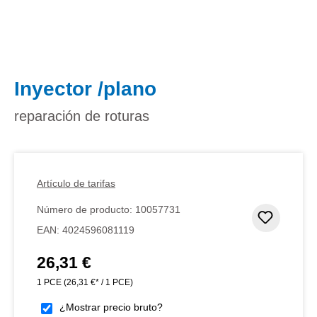
Inyector /plano
reparación de roturas
Artículo de tarifas
Número de producto:
10057731
Añadir 
EAN:
4024596081119
26,31 €
Precio normal:
1 PCE
(26,31 €* / 1 PCE)
¿Mostrar precio bruto?