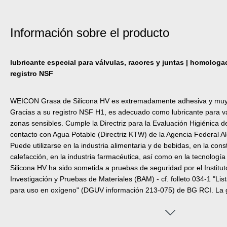
Información sobre el producto
lubricante especial para válvulas, racores y juntas | homologa
registro NSF
WEICON Grasa de Silicona HV es extremadamente adhesiva y muy c
Gracias a su registro NSF H1, es adecuado como lubricante para vá
zonas sensibles. Cumple la Directriz para la Evaluación Higiénica 
contacto con Agua Potable (Directriz KTW) de la Agencia Federal 
Puede utilizarse en la industria alimentaria y de bebidas, en la cons
calefacción, en la industria farmacéutica, así como en la tecnolog
Silicona HV ha sido sometida a pruebas de seguridad por el Institu
Investigación y Pruebas de Materiales (BAM) - cf. folleto 034-1 "Lis
para uso en oxígeno" (DGUV información 213-075) de BG RCI. La 
respetuosa con los materiales, inodora, insípida y tiene una resiste
a +200 °C. WEICON Grasa de Silicona HV es adecuada para la lubri
piezas de goma y juntas, válvulas, accesorios y juntas, para disposi