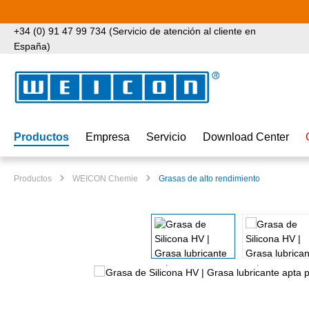
tar al contenido principal
Saltar a la búsqueda
Saltar a la navegación principal
+34 (0) 91 47 99 734 (Servicio de atención al cliente en
España)
Productos
Empresa
Servicio
Download Center
Productos
WEICON Chemie
Grasas de alto rendimiento
Omitir galería de imágenes