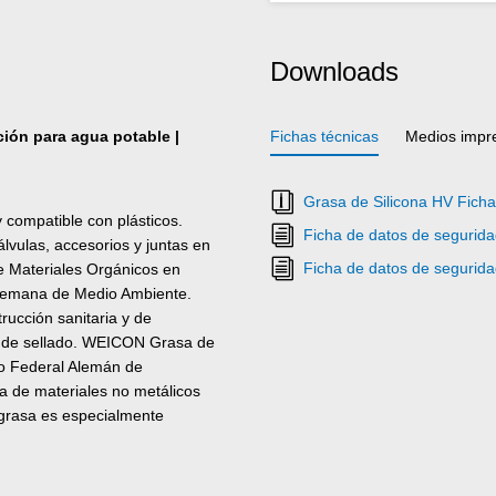
Downloads
ción para agua potable |
Fichas técnicas
Medios impr
Grasa de Silicona HV Ficha
ompatible con plásticos.
Ficha de datos de segurid
lvulas, accesorios y juntas en
Ficha de datos de segurid
de Materiales Orgánicos en
Alemana de Medio Ambiente.
trucción sanitaria y de
ía de sellado. WEICON Grasa de
to Federal Alemán de
ta de materiales no metálicos
grasa es especialmente
ncia a la temperatura de -50 °C
cación de piezas de plástico,
tivos y sistemas.