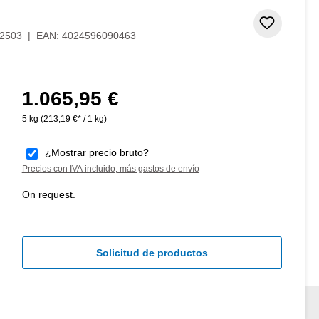
Añadir 
2503
|
EAN:
4024596090463
1.065,95 €
Precio normal:
5 kg
(213,19 €* / 1 kg)
¿Mostrar precio bruto?
Precios con IVA incluido, más gastos de envío
On request.
Solicitud de productos