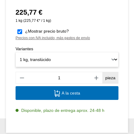
225,77 €
Precio normal:
1 kg
(225,77 €* / 1 kg)
¿Mostrar precio bruto?
Precios con IVA incluido, más gastos de envío
Variantes
Canti
pieza
A la cesta
Disponible, plazo de entrega aprox. 24-48 h