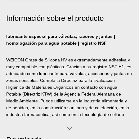
Información sobre el producto
lubricante especial para válvulas, racores y juntas |
homologación para agua potable | registro NSF
WEICON Grasa de Silicona HV es extremadamente adhesiva y
muy compatible con plásticos. Gracias a su registro NSF H1, es
adecuado como lubricante para válvulas, accesorios y juntas en
zonas sensibles. Cumple la Directriz para la Evaluación
Higiénica de Materiales Orgánicos en contacto con Agua
Potable (Directriz KTW) de la Agencia Federal Alemana de
Medio Ambiente. Puede utilizarse en la industria alimentaria y
de bebidas, en la construcción sanitaria y de calefacción, en la
industria farmacéutica, así como en la tecnología de sellado.
WEICON Grasa de Silicona HV ha sido sometida a pruebas de
seguridad por el Instituto Federal Alemán de Investigación y
Pruebas de Materiales (BAM) - cf. folleto 034-1 "Lista de