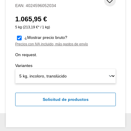
Añadir 
EAN:
4024596052034
1.065,95 €
Precio normal:
5 kg
(213,19 €* / 1 kg)
¿Mostrar precio bruto?
Precios con IVA incluido, más gastos de envío
On request.
Variantes
Solicitud de productos