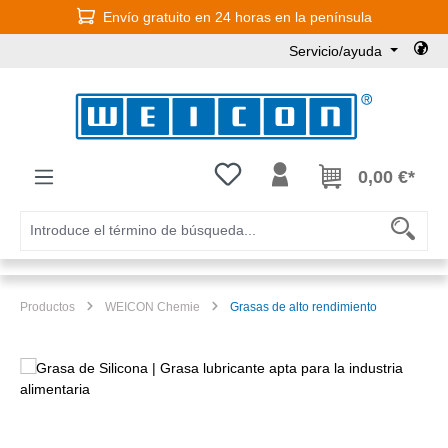
Envío gratuito en 24 horas en la península
Saltar al contenido principal
Servicio/ayuda
Tienes 0 artículos en tu lista de
0,00 €*
Productos
WEICON Chemie
Grasas de alto rendimiento
Omitir galería de imágenes