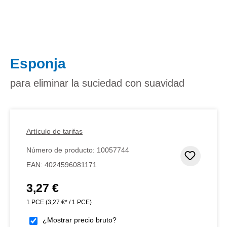
Esponja
para eliminar la suciedad con suavidad
Artículo de tarifas
Número de producto:
10057744
Añadir 
EAN:
4024596081171
3,27 €
Precio normal:
1 PCE
(3,27 €* / 1 PCE)
¿Mostrar precio bruto?