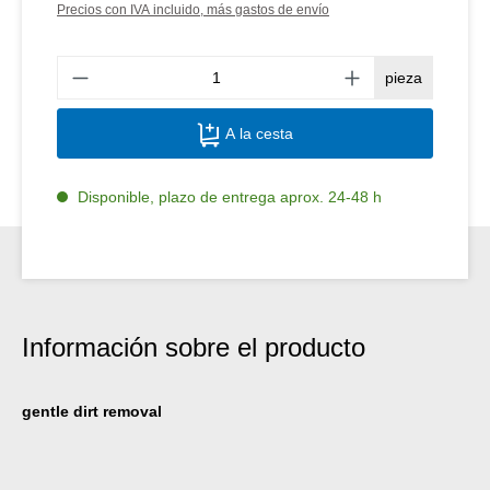
Precios con IVA incluido, más gastos de envío
Canti
pieza
A la cesta
Disponible, plazo de entrega aprox. 24-48 h
Información sobre el producto
gentle dirt removal