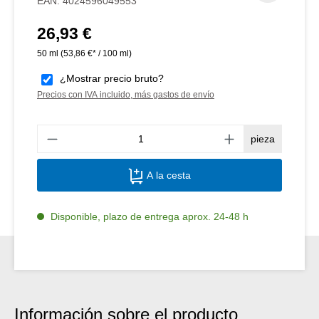
EAN:
4024596049553
26,93 €
Precio normal:
50 ml
(53,86 €* / 100 ml)
¿Mostrar precio bruto?
Precios con IVA incluido, más gastos de envío
Canti
pieza
A la cesta
Disponible, plazo de entrega aprox. 24-48 h
Información sobre el producto