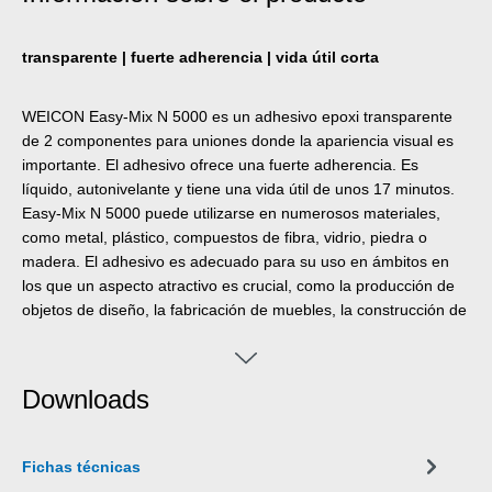
transparente | fuerte adherencia | vida útil corta
WEICON Easy-Mix N 5000 es un adhesivo epoxi transparente
de 2 componentes para uniones donde la apariencia visual es
importante. El adhesivo ofrece una fuerte adherencia. Es
líquido, autonivelante y tiene una vida útil de unos 17 minutos.
Easy-Mix N 5000 puede utilizarse en numerosos materiales,
como metal, plástico, compuestos de fibra, vidrio, piedra o
madera. El adhesivo es adecuado para su uso en ámbitos en
los que un aspecto atractivo es crucial, como la producción de
objetos de diseño, la fabricación de muebles, la construcción de
ferias, el equipamiento de tiendas y muchas otras aplicaciones
industriales y artesanales. La Pistola Dosificadora Easy-Mix D
50 o el Aplicador Manual son necesarios para procesar
Downloads
productos Easy-Mix en formatos de 50 ml.
Fichas técnicas