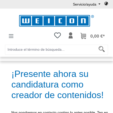
Servicio/ayuda
Saltar al contenido principal
Tienes 0 artículos en tu lista de
0,00 €*
¡Presente ahora su
candidatura como
creador de contenidos!
Nos pondremos en contacto contigo lo antes posible. Ten en