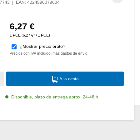
7743
|
EAN:
4024596079604
6,27 €
Precio normal:
1 PCE
(6,27 €* / 1 PCE)
¿Mostrar precio bruto?
Precios con IVA incluido, más gastos de envío
Cantidad del producto: introduce la canti
a
A la cesta
Disponible, plazo de entrega aprox. 24-48 h