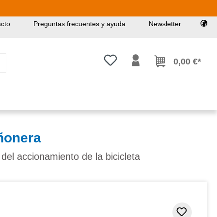
cto
Preguntas frecuentes y ayuda
Newsletter
Tienes 0 artículos en tu lista de
0,00 €*
iñonera
del accionamiento de la bicicleta
Añadir 