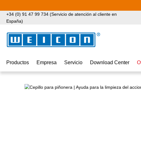
tar al contenido principal
Saltar a la búsqueda
Saltar a la navegación principal
+34 (0) 91 47 99 734 (Servicio de atención al cliente en
España)
Productos
Empresa
Servicio
Download Center
O
Omitir galería de imágenes