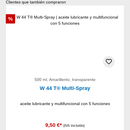
Omitir la galería de productos
Clientes que también compraron
Descuento
%
500 ml, Amarillento, transparente
W 44 T® Multi-Spray
aceite lubricante y multifuncional con 5 funciones
9,50 €*
(IVA incluido)