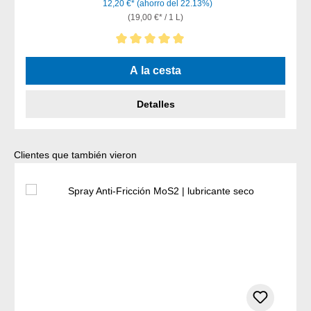
12,20 €*
(ahorro del 22.13%)
(19,00 €* / 1 L)
Calificación promedio de 5 de 5 estrellas
A la cesta
Detalles
Omitir la galería de productos
Clientes que también vieron