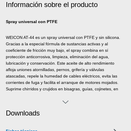
Información sobre el producto
Spray universal con PTFE
WEICON AT-44 es un spray universal con PTFE y sin silicona.
Gracias a la especial fórmula de sustancias activas y al
coeficiente de fricción muy bajo, el spray combina en sí
protección anticorrosiva, limpieza, eliminación del agua,
lubricación y conservación. Este aceite de alto rendimiento
afloja uniones atornilladas, pernos, grifería y válvulas
atascadas, repele la humedad de cables eléctricos, evita las
corrientes de fuga y facilita el arranque de motores mojados.
Suprime chirridos y crujidos en bisagras, guías, cojinetes, en
todo tipo de articulaciones y acoples, limpia superficies
ensuciadas y forma una fina película que no engrasa ni adhiere
ni atrae el polvo. Protege y conserva todas las herramientas,
Downloads
máquinas, equipos de precisión eléctricos y mecánicos
mantendiéndolos operables.
Fichas técnicas