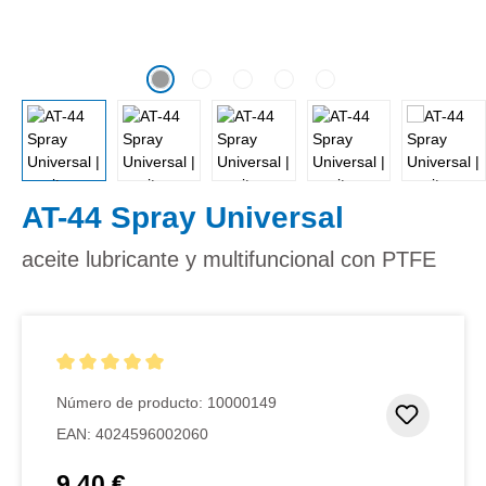
AT-44 Spray Universal
aceite lubricante y multifuncional con PTFE
Calificación promedio de 5 de 5 estrellas
Número de producto:
10000149
Añadir 
EAN:
4024596002060
9,40 €
Precio normal: