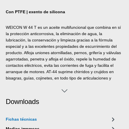
Con PTFE | exento de silicona
WEICON W 44 T es un aceite multifuncional que combina en sí
la protección anticorrosiva, la eliminación de agua, la
lubricación, la conservación y limpieza gracias a la fórmula
especial y a las excelentes propiedades de escurrimiento del
producto. Afloja uniones atornilladas, pernos, grifería y válvulas
agarrotadas, penetra y afloja el óxido, repele la humedad de
contactos eléctricos, evita las corrientes de fuga y facilita el
arranque de motores. AT-44 suprime chirridos y crujidos en
bisagras, guías, cojinetes, en todo tipo de articulaciones y
acoples, limpia superficies ensuciadas y forma una fina película
que no engrasa ni adhiere ni atrae el polvo, protege y conserva
todas las herramientas, máquinas, equipos de precisión
Downloads
eléctricos y mecánicos manteniéndolos operables. Puede
aplicarse prácticamente sin restricciones en los sectores de
talleres y automóviles, navegación, electrotecnia y agricultura,
Fichas técnicas
sector doméstico y hobby.
Medios impresos