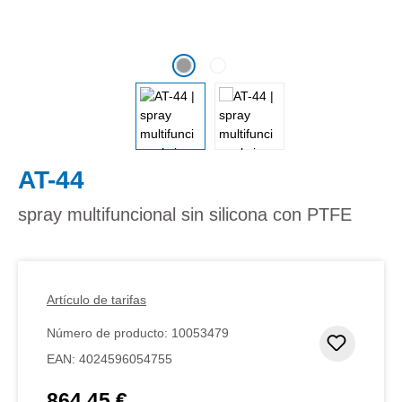
AT-44
spray multifuncional sin silicona con PTFE
Artículo de tarifas
Número de producto:
10053479
Añadir 
EAN:
4024596054755
864,45 €
Precio normal: