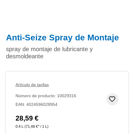
Anti-Seize Spray de Montaje
spray de montaje de lubricante y
desmoldeante
Artículo de tarifas
Número de producto:
10029316
Añadir 
EAN:
4024596028954
28,59 €
Precio normal:
0.4 L
(71,48 €* / 1 L)