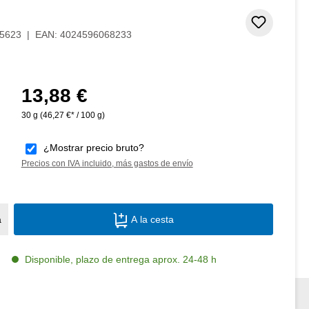
Añadir 
5623
|
EAN:
4024596068233
13,88 €
Precio normal:
30 g
(46,27 €* / 100 g)
¿Mostrar precio bruto?
Precios con IVA incluido, más gastos de envío
Cantidad del producto: introduce la canti
a
A la cesta
Disponible, plazo de entrega aprox. 24-48 h