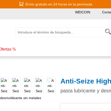
Envío gratuito en 24 horas en la península
WEICOIN
Conta
Ofertas %
Anti-Seize Hig
pasta lubricante y des