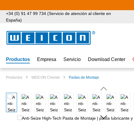
tar al contenido principal
Saltar a la búsqueda
Saltar a la navegación principal
+34 (0) 91 47 99 734 (Servicio de atención al cliente en
España)
Productos
Empresa
Servicio
Download Center
Productos
WEICON Chemie
Pastas de Montaje
Omitir galería de imágenes