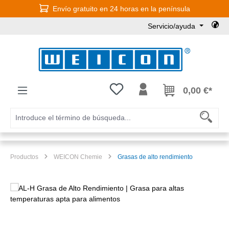
Envío gratuito en 24 horas en la península
Saltar al contenido principal
Servicio/ayuda
Tienes 0 artículos en tu lista de
0,00 €*
Productos
WEICON Chemie
Grasas de alto rendimiento
Omitir galería de imágenes