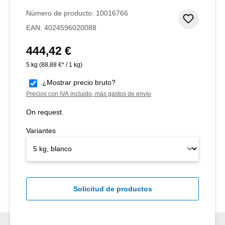
Número de producto:
10016766
Añadir 
EAN:
4024596020088
444,42 €
Precio normal:
5 kg
(88,88 €* / 1 kg)
¿Mostrar precio bruto?
Precios con IVA incluido, más gastos de envío
On request.
Variantes
Solicitud de productos