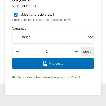
5 L
(16,01 €* / 1 L)
¿Mostrar precio bruto?
Precios con IVA incluido, más gastos de envío
Variantes
Canti
pieza
A la cesta
Disponible, plazo de entrega aprox. 24-48 h