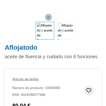
Aflojatodo
aceite de fluencia y cuidado con 6 funciones
Artículo de tarifas
Número de producto:
10056060
Añadir 
EAN:
4024596077686
80,04 €
Precio normal: