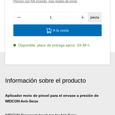
Precios con IVA incluido, más gastos de envío
Canti
pieza
A la cesta
Disponible, plazo de entrega aprox. 24-48 h
Información sobre el producto
Aplicador recto de pincel para el envase a presión de
WEICON Anti-Seize
WEICON Presspack brush top for Anti-Seize.