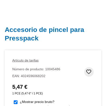
Accesorio de pincel para
Presspack
Artículo de tarifas
Número de producto:
10045486
Añadir 
EAN:
4024596068202
5,47 €
Precio normal:
1 PCE
(5,47 €* / 1 PCE)
¿Mostrar precio bruto?