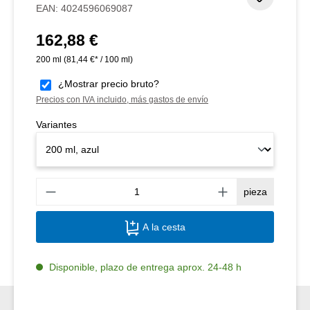
EAN:
4024596069087
162,88 €
Precio normal:
200 ml
(81,44 €* / 100 ml)
¿Mostrar precio bruto?
Precios con IVA incluido, más gastos de envío
Variantes
Canti
pieza
A la cesta
Disponible, plazo de entrega aprox. 24-48 h