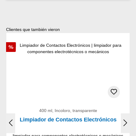
Omitir la galería de productos
Clientes que también vieron
Descuento
%
400 ml, Incoloro, transparente
Limpiador de Contactos Electrónicos
limpiador para componentes electrotécnicos o mecánicos