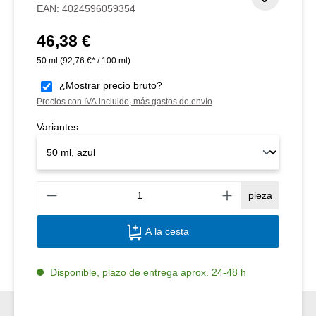
EAN:
4024596059354
46,38 €
Precio normal:
50 ml
(92,76 €* / 100 ml)
¿Mostrar precio bruto?
Precios con IVA incluido, más gastos de envío
Variantes
Canti
pieza
A la cesta
Disponible, plazo de entrega aprox. 24-48 h