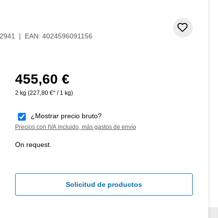
Añadir 
2941
|
EAN:
4024596091156
455,60 €
Precio normal:
2 kg
(227,80 €* / 1 kg)
¿Mostrar precio bruto?
Precios con IVA incluido, más gastos de envío
On request.
Solicitud de productos