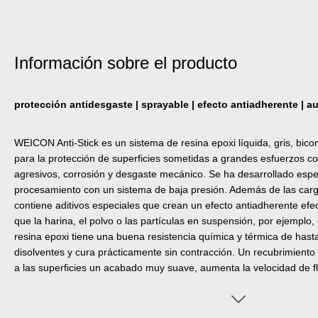
Información sobre el producto
protección antidesgaste | sprayable | efecto antiadherente | a
WEICON Anti-Stick es un sistema de resina epoxi líquida, gris, bi
para la protección de superficies sometidas a grandes esfuerzos c
agresivos, corrosión y desgaste mecánico. Se ha desarrollado esp
procesamiento con un sistema de baja presión. Además de las carga
contiene aditivos especiales que crean un efecto antiadherente efec
que la harina, el polvo o las partículas en suspensión, por ejemplo,
resina epoxi tiene una buena resistencia química y térmica de has
disolventes y cura prácticamente sin contracción. Un recubrimiento
a las superficies un acabado muy suave, aumenta la velocidad de fl
eficiencia de bombas, tuberías, válvulas, etc. en un 5 % a 20 %. Ant
sobre las piezas mediante chorro de arena tras una preparación min
revestimiento se adhiere muy bien a una amplia variedad de superf