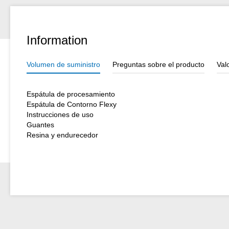
muchas diferentes piezas, como cojinetes lisos, tolvas, embudos y 
revestimiento de piezas de fundición y válvulas. El sistema puede u
y de instalaciones, en la construcción de aparatos, en la industria p
Information
productos a granel, en sistemas de gases de escape, en la minería a
químicas y en muchos otros ámbitos producción industrial. En cual
Volumen de suministro
Preguntas sobre el producto
Val
condiciones prácticas, especialmente si las piezas están expuesta
elevadas o tensión mecánica. WEICON Anti-Stick es adecuado por 
otros tipos de WEICON plásticos metálicos para un sistema de com
Espátula de procesamiento
Espátula de Contorno Flexy
Instrucciones de uso
Guantes
Resina y endurecedor