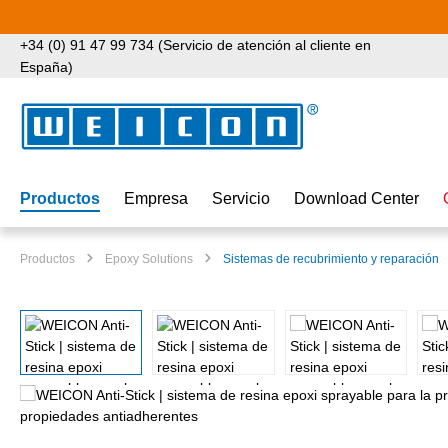
tar al contenido principal
Saltar a la búsqueda
Saltar a la navegación principal
+34 (0) 91 47 99 734 (Servicio de atención al cliente en
España)
Productos
Empresa
Servicio
Download Center
Productos
Epoxy Solutions
Sistemas de recubrimiento y reparación
Omitir galería de imágenes