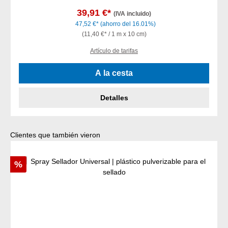
39,91 €*
(IVA incluido)
47,52 €*
(ahorro del 16.01%)
(11,40 €* / 1 m x 10 cm)
Artículo de tarifas
A la cesta
Detalles
Omitir la galería de productos
Clientes que también vieron
Descuento
%