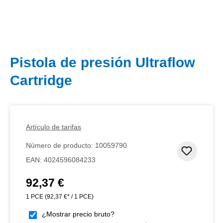
Pistola de presión Ultraflow
Cartridge
Artículo de tarifas
Número de producto:
10059790
Añadir 
EAN:
4024596084233
92,37 €
Precio normal:
1 PCE
(92,37 €* / 1 PCE)
¿Mostrar precio bruto?