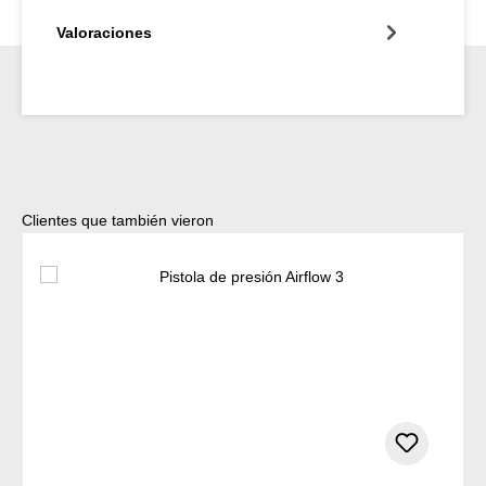
Valoraciones
Omitir la galería de productos
Clientes que también vieron