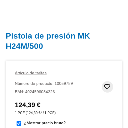
Pistola de presión MK
H24M/500
Artículo de tarifas
Número de producto:
10059789
Añadir 
EAN:
4024596084226
124,39 €
Precio normal:
1 PCE
(124,39 €* / 1 PCE)
¿Mostrar precio bruto?