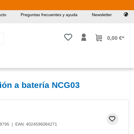
cto
Preguntas frecuentes y ayuda
Newsletter
Tienes 0 artículos en tu lista de
0,00 €*
sión a batería NCG03
Añadir 
9795
|
EAN:
4024596084271