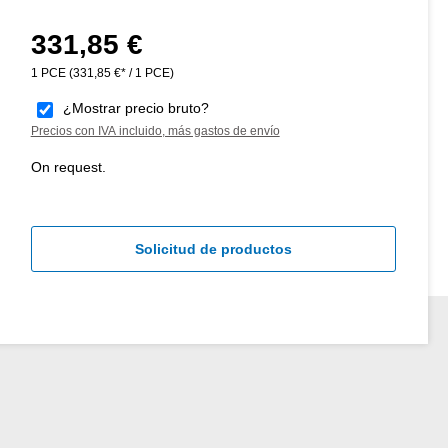
331,85 €
Precio normal:
1 PCE
(331,85 €* / 1 PCE)
¿Mostrar precio bruto?
Precios con IVA incluido, más gastos de envío
On request.
Solicitud de productos