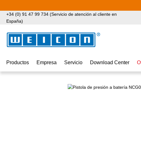
tar al contenido principal
Saltar a la búsqueda
Saltar a la navegación principal
+34 (0) 91 47 99 734 (Servicio de atención al cliente en
España)
Productos
Empresa
Servicio
Download Center
O
Omitir galería de imágenes