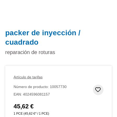
packer de inyección /
cuadrado
reparación de roturas
Artículo de tarifas
Número de producto:
10057730
Añadir 
EAN:
4024596081157
45,62 €
Precio normal:
1 PCE
(45,62 €* / 1 PCE)