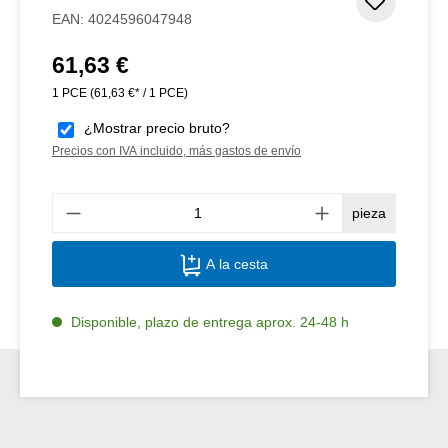
Añadir 
EAN:
4024596047948
61,63 €
Precio normal:
1 PCE
(61,63 €* / 1 PCE)
¿Mostrar precio bruto?
Precios con IVA incluido, más gastos de envío
Canti
pieza
A la cesta
Disponible, plazo de entrega aprox. 24-48 h